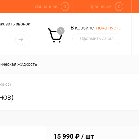
Избранное
0
Сравнение
0
аказать звонок
В корзине
пока пусто
0
Оформить заказ
ническая жидкость
Радиоуправляемые модели
ронов)
нов)
15 990 ₽
/ шт