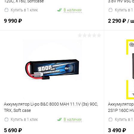
120С, XT60, Softcase
3.8V HV 95C 
Купить в 1 клик
В наличии
Купить в 1
9 990 ₽
2 290 ₽
/ 
В корзину
В избранное
Сравнение
В избранн
Аккумулятор Li-po B&C 8000 MAH 11.1V (3s) 90C,
Аккумулятор
TRX, Soft case
2S1P 160C H
Купить в 1 клик
В наличии
Купить в 1
5 690 ₽
3 490 ₽