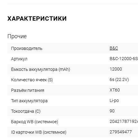
ХАРАКТЕРИСТИКИ
Прочие
B&C
Производитель
B&C-12000-6S
Артикул
12000
Ёмкость аккумулятора (mAh)
6s (22.2V)
Количество ячеек (S)
XT60
Разъём питания
Li-po
Тип аккумулятора
90
Токоотдача (C)
20421787192
Баркод WB (системное)
279549477
ID карточки WB (системное)