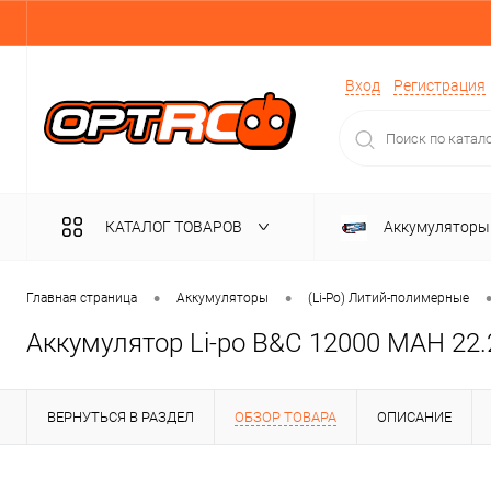
Вход
Регистрация
КАТАЛОГ ТОВАРОВ
Аккумуляторы
Разъёмы, пере
•
•
Главная страница
Аккумуляторы
(Li-Po) Литий-полимерные
Аккумулятор Li-po B&C 12000 MAH 22.2V
Запчасти
ВЕРНУТЬСЯ В РАЗДЕЛ
ОБЗОР ТОВАРА
ОПИСАНИЕ