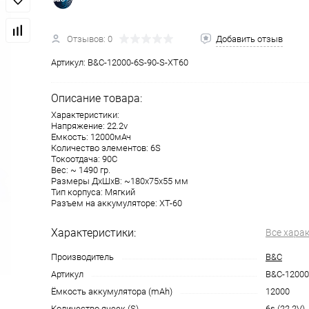
Отзывов: 0
Добавить отзыв
Артикул:
B&C-12000-6S-90-S-XT60
Описание товара:
Характеристики:
Напряжение: 22.2v
Емкость: 12000мАч
Количество элементов: 6S
Токоотдача: 90С
Вес: ~ 1490 гр.
Размеры ДхШхВ: ~180x75x55 мм
Тип корпуса: Мягкий
Разъем на аккумуляторе: XT-60
Характеристики:
Все хара
Производитель
B&C
Артикул
B&C-12000
Ёмкость аккумулятора (mAh)
12000
Количество ячеек (S)
6s (22.2V)