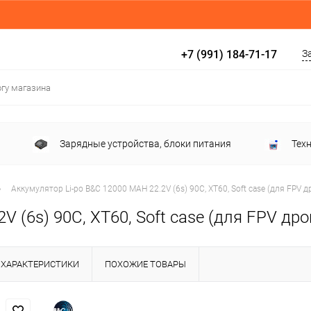
+7 (991) 184-71-17
З
Зарядные устройства, блоки питания
Тех
ходники, провода
Электроника
Аксессуары
•
Аккумулятор Li-po B&C 12000 MAH 22.2V (6s) 90C, XT60, Soft case (для FPV д
 (6s) 90C, XT60, Soft case (для FPV дро
ХАРАКТЕРИСТИКИ
ПОХОЖИЕ ТОВАРЫ