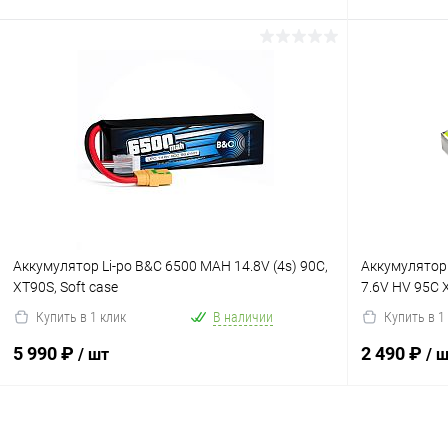
В корзину
В избранное
Сравнение
В избранн
Аккумулятор Li-po B&C 6500 MAH 14.8V (4s) 90C,
Аккумуляторы
XT90S, Soft case
7.6V HV 95C 
Купить в 1 клик
В наличии
Купить в 1
5 990 ₽
2 490 ₽
/ шт
/ 
В корзину