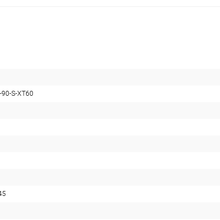
-90-S-XT60
45