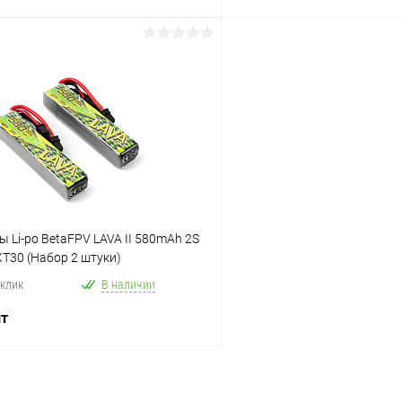
В корзину
В корз
ое
Сравнение
В избранное
 Li-po BetaFPV LAVA II 580mAh 2S
XT30 (Набор 2 штуки)
 клик
В наличии
шт
В корзину