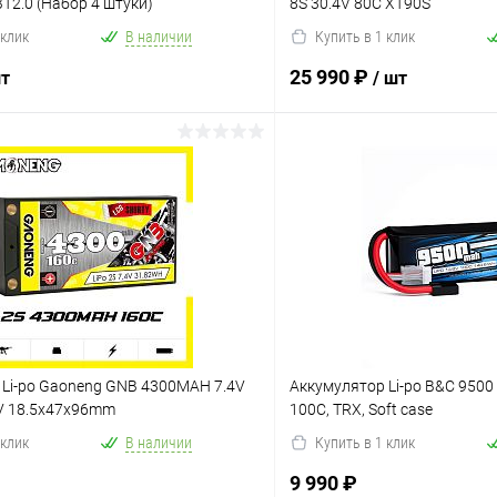
BT2.0 (Набор 4 штуки)
8S 30.4V 80C XT90S
 клик
В наличии
Купить в 1 клик
25 990 ₽
шт
/ шт
В корзину
В корз
ое
Сравнение
В избранное
 Li-po Gaoneng GNB 4300MAH 7.4V
Аккумулятор Li-po B&C 9500
V 18.5x47x96mm
100C, TRX, Soft case
 клик
В наличии
Купить в 1 клик
9 990 ₽